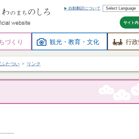
自動翻訳について
本
文
へ
サイト内
ちづくり
観光・
教育・
文化
行政
駅ふたつい
リンク