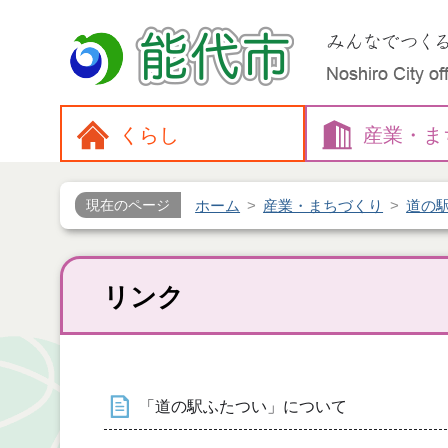
くらし
産業・
ま
ホーム
産業・まちづくり
道の
現在のページ
リンク
「道の駅ふたつい」について