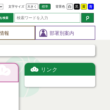
文字サイズ
大きく
標準
背景色
白
黒
黄
青
を検索
情報
部署別案内
リンク