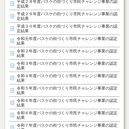
平成２８年度バスケの街づくり市民チャレンジ事業の認
定結果
平成２９年度バスケの街づくり市民チャレンジ事業の認
定結果
平成３０年度バスケの街づくり市民チャレンジ事業の認
定結果
令和元年度バスケの街づくり市民チャレンジ事業の認定
結果
令和２年度バスケの街づくり市民チャレンジ事業の認定
結果
令和３年度バスケの街づくり市民チャレンジ事業の認定
結果
令和４年度バスケの街づくり市民チャレンジ事業の認定
結果
令和５年度バスケの街づくり市民チャレンジ事業の認定
結果
令和６年度バスケの街づくり市民チャレンジ事業の認定
結果
令和６年度バスケの街づくり市民チャレンジ事業の認定
結果
令和７年度バスケの街づくり市民チャレンジ事業の認定