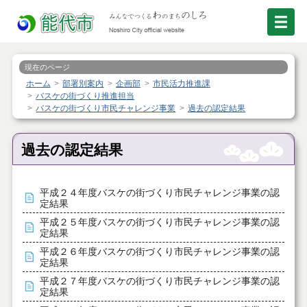
現在のページ
ホーム
部署別案内
企画部
市民活力推進課
バスケの街づくり推進担当
バスケの街づくり市民チャレンジ事業
過去の認定結果
過去の認定結果
平成２４年度バスケの街づくり市民チャレンジ事業の認
定結果
平成２５年度バスケの街づくり市民チャレンジ事業の認
定結果
平成２６年度バスケの街づくり市民チャレンジ事業の認
定結果
平成２７年度バスケの街づくり市民チャレンジ事業の認
定結果