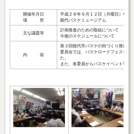
開催年月日
平成２８年９月１２日（月曜日）午後
場 所
能代バスケミュージアム
計画推進のための取組について
主な議題等
今後のスケジュールについて
第３回能代市バスケの街づくり推進委員会
委員会では、バスケロードフェスティ
内 容
た。
また、各委員からバスケイベント
等の