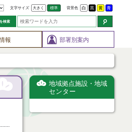
文字サイズ
大きく
標準
背景色
白
黒
黄
青
を検索
情報
部署別案内
地域拠点施設・地域
センター