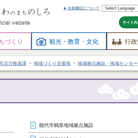
自動翻訳について
本
文
へ
サイト内
ちづくり
観光・
教育・
文化
行政
民活力推進課
地域づくり支援係
地域拠点施設・地域センター
能代市鶴形地域拠点施設