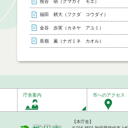
熊谷 萌（クマガイ モエ）
福田 耕大（フクダ コウダイ）
金谷 歩実（カネヤ アユミ）
長嶺 薫（ナガミネ カオル）
庁舎案内
市へのアクセス
【本庁舎】
〒016-8501 秋田県能代市上町1