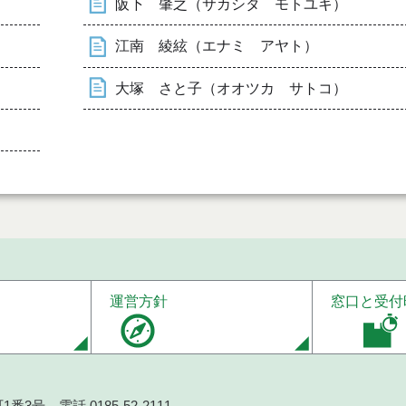
阪下 肇之（サカシタ モトユキ）
江南 綾絃（エナミ アヤト）
大塚 さと子（オオツカ サトコ）
運営方針
窓口と受付
番3号 電話 0185-52-2111