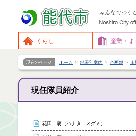
くらし
産業・
ま
ホーム
部署別案内
企画部
市
現在のページ
現任隊員紹介
花田 萌（ハナタ メグミ）