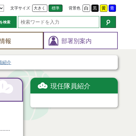
文字サイズ
大きく
標準
背景色
白
黒
黄
青
を検索
情報
部署別案内
員紹介
現任隊員紹介