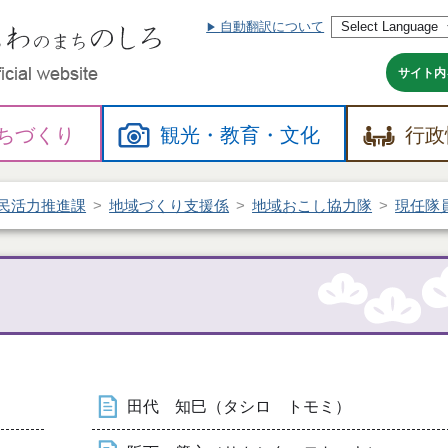
自動翻訳について
本
文
へ
サイト内
ちづくり
観光・
教育・
文化
行政
民活力推進課
地域づくり支援係
地域おこし協力隊
現任隊
田代 知巳（タシロ トモミ）