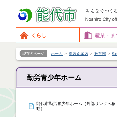
くらし
産業・
ま
ホーム
部署別案内
教育部
勤
現在のページ
勤労青少年ホーム
能代市勤労青少年ホーム（外部リンクへ移
動）