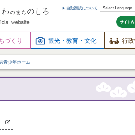
自動翻訳について
本
文
へ
サイト内
ちづくり
観光・
教育・
文化
行政
労青少年ホーム