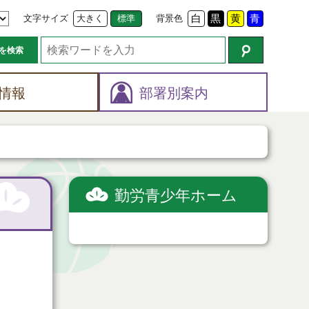
文字サイズ
大きく
標準
背景色
白
黒
黄
青
を検索
情報
部署別案内
勤労青少年ホーム