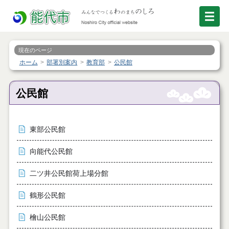
現在のページ
ホーム
部署別案内
教育部
公民館
公民館
東部公民館
向能代公民館
二ツ井公民館荷上場分館
鶴形公民館
檜山公民館