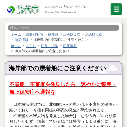
現在のページ
ホーム
部署別案内
総務部
総合防災課
総合防災係
防災情報
海岸部での漂着船にご注意ください
ホーム
くらし
防災・消防
防災情報
海岸部での漂着船にご注意ください
海岸部での漂着船にご注意ください
不審船、不審者を発見したら、速やかに警察・
海上保安庁へ通報を
日本海沿岸部では、北朝鮮からと思われる不審船の漂着が
続いており、今後も同様の事案の発生が懸念されます。
不審船や不審人物を発見した場合は、むやみ近づいたり接
触したりせず、漂着している場合は警察（１１０番）に、海