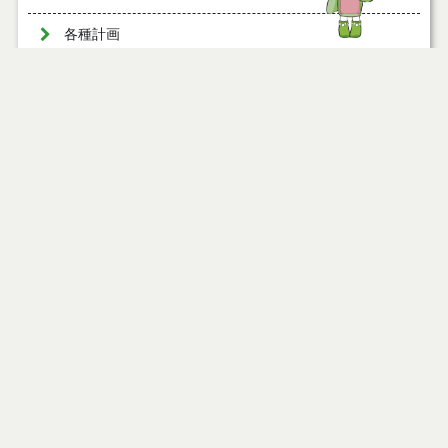
各種計画
国民保護
自主防災組織
防災会議
令和５年７月１４日からの大雨災害
水防関係
ページ情報
公開日
2017年12月25日
最終更新日
2024年12月02日