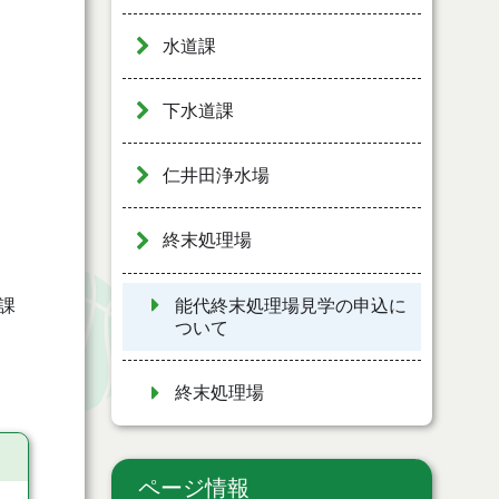
水道課
下水道課
仁井田浄水場
終末処理場
能代終末処理場見学の申込に
課
ついて
終末処理場
ページ情報