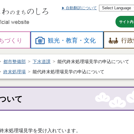
自動翻訳について
本
文
へ
サイト内
ちづくり
観光・
教育・
文化
行政
都市整備部
下水道課
能代終末処理場見学の申込について
終末処理場
能代終末処理場見学の申込について
ついて
終末処理場見学を受け入れています。