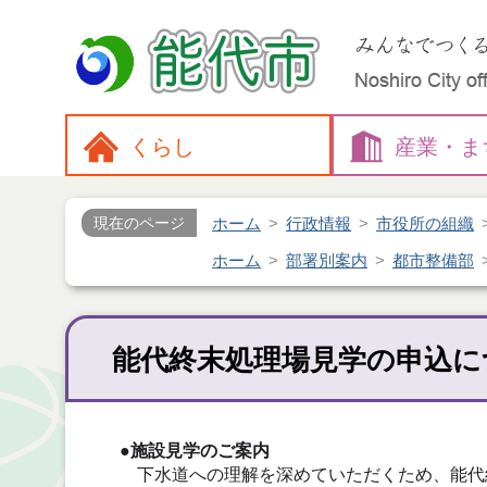
くらし
産業・
ま
ホーム
行政情報
市役所の組織
現在のページ
ホーム
部署別案内
都市整備部
能代終末処理場見学の申込に
●施設見学のご案内
下水道への理解を深めていただくため、能代