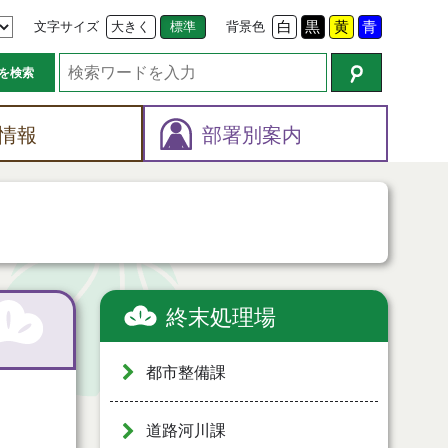
文字サイズ
大きく
標準
背景色
白
黒
黄
青
を検索
情報
部署別案内
終末処理場
都市整備課
道路河川課