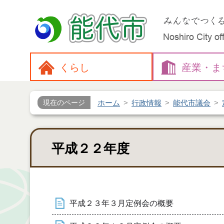
くらし
産業・
ま
ホーム
行政情報
能代市議会
現在のページ
平成２２年度
平成２３年３月定例会の概要