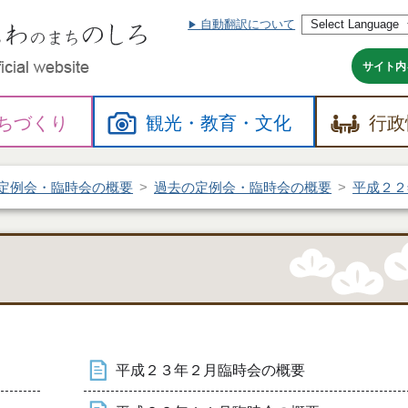
自動翻訳について
本
文
へ
サイト内
ちづくり
観光・
教育・
文化
行政
定例会・臨時会の概要
過去の定例会・臨時会の概要
平成２２
平成２３年２月臨時会の概要