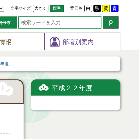
文字サイズ
大きく
標準
背景色
白
黒
黄
青
を検索
情報
部署別案内
年度
平成２２年度