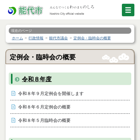
現在のページ
ホーム
行政情報
能代市議会
定例会・臨時会の概要
定例会・臨時会の概要
令和８年度
令和８年９月定例会を開催します
令和８年６月定例会の概要
令和８年５月臨時会の概要