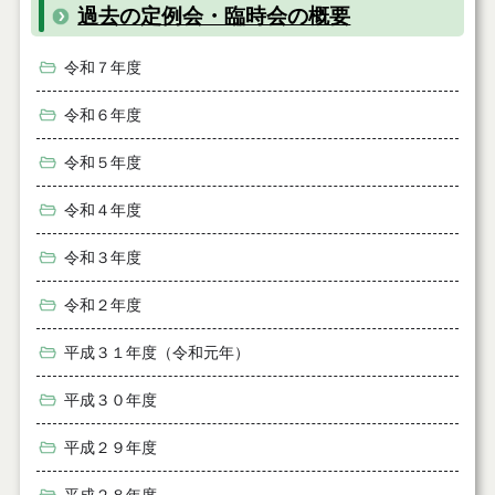
過去の定例会・臨時会の概要
令和７年度
令和６年度
令和５年度
令和４年度
令和３年度
令和２年度
平成３１年度（令和元年）
平成３０年度
平成２９年度