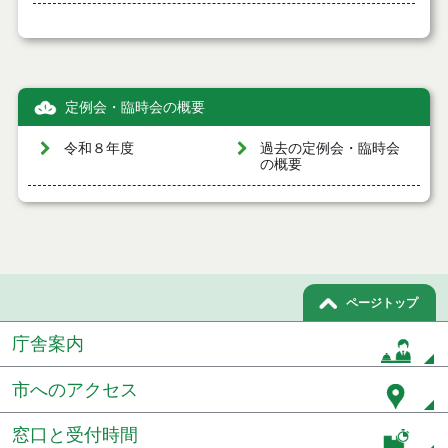
定例会・臨時会の概要
令和８年度
過去の定例会・臨時会
の概要
ページトップ
庁舎案内
市へのアクセス
窓口と受付時間