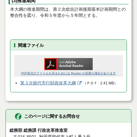
(3)推進期間
本大綱の推進期間は、第２次総合計画後期基本計画期間との
整合性を図り、令和５年度から５年間とする。
関連ファイル
PDF形式のファイルを見るためには Reader が必要な場合があります
第３次能代市行財政改革大綱
（
ＰＤＦ
2.41 MB
）
このページに関するお問合せ
総務部 総務課 行政改革推進室
〒016-8501
秋田県能代市上町１番３号