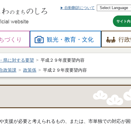
自動翻訳について
本
文
へ
サイト内
ちづくり
観光・
教育・
文化
行政
・県に対する要望
平成２９年度要望内容
合政策課
政策係
平成２９年度要望内容
や支援が必要と考えられるもの、または、市単独での対応が困