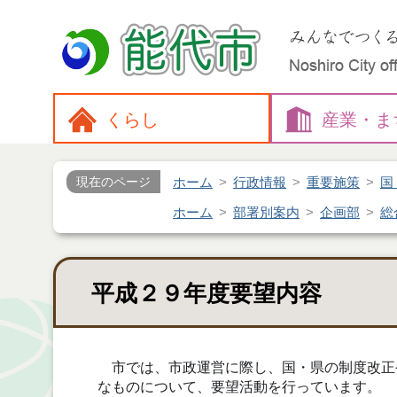
くらし
産業・
ま
ホーム
行政情報
重要施策
国
現在のページ
ホーム
部署別案内
企画部
総
平成２９年度要望内容
市では、市政運営に際し、国・県の制度改正
なものについて、要望活動を行っています。