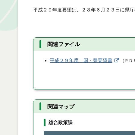
平成２９年度要望は、２８年６月２３日に県庁
関連ファイル
平成２９年度 国・県要望書
（
ＰＤ
関連マップ
総合政策課