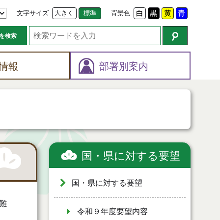
文字サイズ
大きく
標準
背景色
白
黒
黄
青
を検索
情報
部署別案内
国・県に対する要望
国・県に対する要望
難
令和９年度要望内容