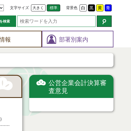
文字サイズ
大きく
標準
背景色
白
黒
黄
青
を検索
情報
部署別案内
公営企業会計決算審
査意見
）