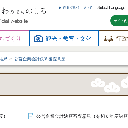
自動翻訳について
本
文
へ
サイト内
ちづくり
観光・
教育・
文化
行政
結果
公営企業会計決算審査意見
算）
公営企業会計決算審査意見（令和６年度決算