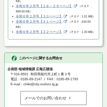
KB
）
令和６年２月号【２８～２９ページ】
（
ＰＤＦ
899.00 KB
）
令和６年２月号【３０ページ】
（
ＰＤＦ
1.01 MB
）
令和６年２月号【３１ページ】
（
ＰＤＦ
634.00
KB
）
令和６年２月号【３２ページ】
（
ＰＤＦ
1.30 MB
）
このページに関するお問合せ
企画部 地域情報課 広報広聴係
〒016-8501
秋田県能代市上町１番３号
電話：0185-89-2147
FAX：0185-89-1793
E-mail：chiiki@city.noshiro.lg.jp
メールでのお問い合わせ