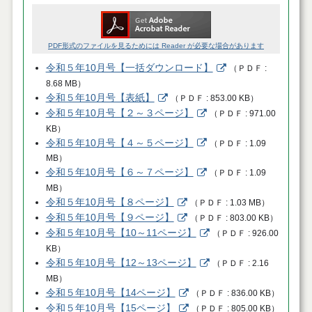
PDF形式のファイルを見るためには Reader が必要な場合があります
令和５年10月号【一括ダウンロード】
（
ＰＤＦ
8.68 MB
）
令和５年10月号【表紙】
（
ＰＤＦ
853.00 KB
）
令和５年10月号【２～３ページ】
（
ＰＤＦ
971.00
KB
）
令和５年10月号【４～５ページ】
（
ＰＤＦ
1.09
MB
）
令和５年10月号【６～７ページ】
（
ＰＤＦ
1.09
MB
）
令和５年10月号【８ページ】
（
ＰＤＦ
1.03 MB
）
令和５年10月号【９ページ】
（
ＰＤＦ
803.00 KB
）
令和５年10月号【10～11ページ】
（
ＰＤＦ
926.00
KB
）
令和５年10月号【12～13ページ】
（
ＰＤＦ
2.16
MB
）
令和５年10月号【14ページ】
（
ＰＤＦ
836.00 KB
）
令和５年10月号【15ページ】
（
ＰＤＦ
805.00 KB
）