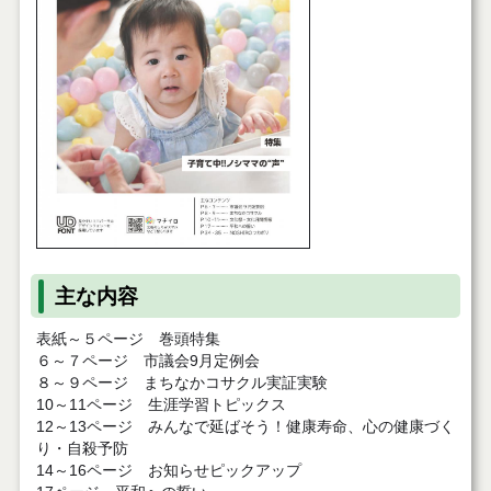
主な内容
表紙～５ページ 巻頭特集
６～７ページ 市議会9月定例会
８～９ページ まちなかコサクル実証実験
10～11ページ 生涯学習トピックス
12～13ページ みんなで延ばそう！健康寿命、心の健康づく
り・自殺予防
14～16ページ お知らせピックアップ