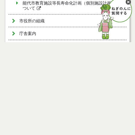
能代市教育施設等長寿命化計画（個別施設計画）に
ついて
市役所の組織
庁舎案内
能代山本広域市町村圏組合
よくある質問（Ｑ＆Ａ）
ページ情報
マイナンバー
公開日
2024年03月01日
最終更新日
2024年03月18日
例規集・要綱集
オープンデータ
人口と世帯数
ページトップ
インターンシップ
庁舎案内