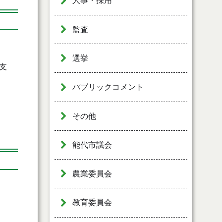
人事・採用
監査
選挙
支
パブリックコメント
その他
能代市議会
農業委員会
教育委員会