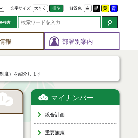
文字サイズ
大きく
標準
背景色
白
黒
黄
青
を検索
情報
部署別案内
制度）を紹介します
マイナンバー
総合計画
重要施策