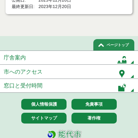
公開日
2023年12月20日
令和３年１２月２日執行 マイクロバス他１件 入
最終更新日
2023年12月20日
札結果
令和３年２月分 ロータリ除雪車 入札結果
令和３年１月分 発生材（水処理・電気設備等解体
資材） 入札結果
ページトップ
庁舎案内
市へのアクセス
窓口と受付時間
個人情報保護
免責事項
サイトマップ
著作権