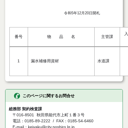
令和5年12月20日開札
番号
物 品 名
主管課
1
漏水補修用資材
水道課
このページに関するお問合せ
総務部 契約検査課
〒016-8501
秋田県能代市上町１番３号
電話：0185-89-2222
FAX：0185-54-6460
E-mail：keiyaku@city.noshiro.lg.jp