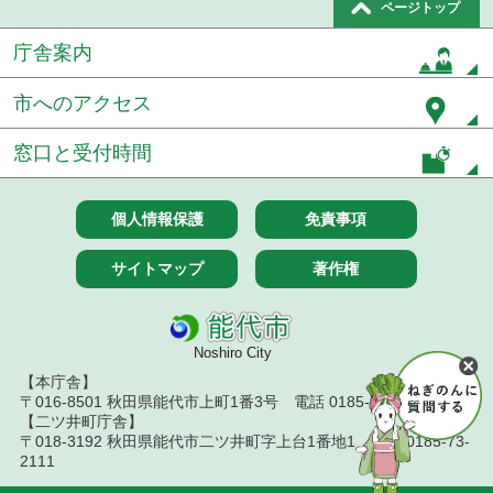
ページトップ
庁舎案内
市へのアクセス
窓口と受付時間
個人情報保護
免責事項
サイトマップ
著作権
Noshiro City
【本庁舎】
〒016-8501 秋田県能代市上町1番3号 電話 0185-52-2111
【二ツ井町庁舎】
〒018-3192 秋田県能代市二ツ井町字上台1番地1 電話 0185-73-
2111