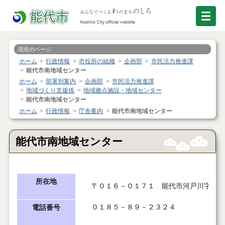
現在のページ
ホーム
行政情報
市役所の組織
企画部
市民活力推進課
能代市南地域センター
ホーム
部署別案内
企画部
市民活力推進課
地域づくり支援係
地域拠点施設・地域センター
能代市南地域センター
ホーム
行政情報
庁舎案内
能代市南地域センター
能代市南地域センター
所在地
〒０１６－０１７１
能代市河戸川字南後
０１８５－８９－２３２４
電話番号