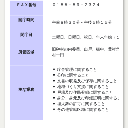
０１８５－
８９－２３２４
ＦＡＸ番号
開庁時間
午前８時３０分～午後５時１５分
閉庁日
土曜日、日曜日、祝日、年末年始（１２月
旧榊村の内養蚕、出戸、橋中、豊祥岱、仁
所管区域
村一円
▼ 庁舎管理に関すること
▼ 公印に関すること
▼ 文書の収発及び保存に関すること
▼ 地域づくり支援に関すること
主な業務
▼ 戸籍及び住民登録に関すること
▼ 身分、身元及び印鑑証明に関すること
▼ 埋火葬の許可に関すること
▼ その他管轄区域に関すること