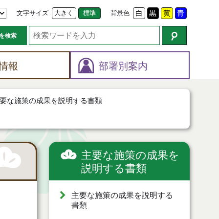
文字サイズ
大きく
標準
背景色
白
黒
黄
青
を検索
情報
部署別案内
要な施策の成果を説明する書類
主要な施策の成果を
説明する書類
主要な施策の成果を説明する
書類