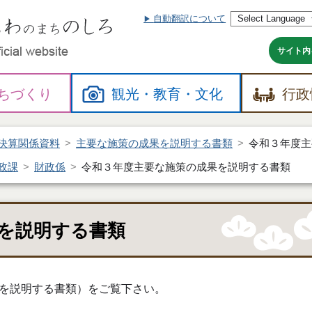
自動翻訳について
本
文
へ
サイト内
ちづくり
観光・
教育・
文化
行政
決算関係資料
主要な施策の成果を説明する書類
令和３年度主
政課
財政係
令和３年度主要な施策の成果を説明する書類
を説明する書類
を説明する書類）をご覧下さい。