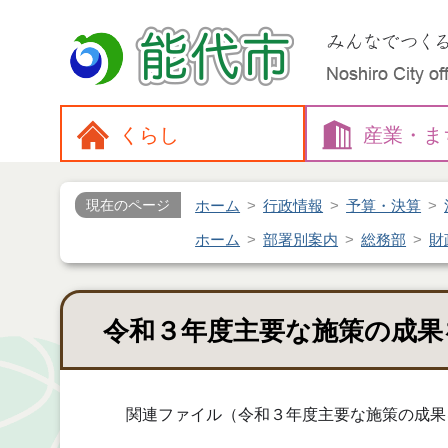
くらし
産業・
ま
ホーム
行政情報
予算・決算
現在のページ
ホーム
部署別案内
総務部
財
令和３年度主要な施策の成果
関連ファイル（令和３年度主要な施策の成果