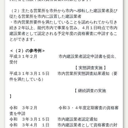
（２）主たる営業所を市外から市内へ移転した建設業者及び
従たる営業所を市内に設置した建設業者
・市内営業所要件を満たしていることを認められてから引き
続き２年以上、能代市内で事業を営み、４月１日時点で市内
建設業者として認定される予定年度の資格審査に申請するこ
とができます。
＜（２）の参考例＞
平成３１年２月 市内建設業者認定申請書を提出、
受付
【 実態調査実施 】
平成３１年３月１５日 市内営業所実態調査結果通知（要
件を満たしている）
【 継続調査の実施
】
令和 ３年２月 令和３・４年度定期審査の資格審
査を申請
令和 ３年３月１５日 市内建設業者認定通知
令和 ３年４月 １日 市内建設業者として資格審査の対