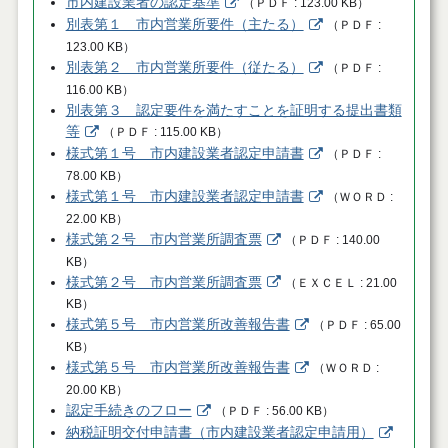
市内建設業者の認定基準
（
ＰＤＦ
123.00 KB
）
別表第１ 市内営業所要件（主たる）
（
ＰＤＦ
123.00 KB
）
別表第２ 市内営業所要件（従たる）
（
ＰＤＦ
116.00 KB
）
別表第３ 認定要件を満たすことを証明する提出書類
等
（
ＰＤＦ
115.00 KB
）
様式第１号 市内建設業者認定申請書
（
ＰＤＦ
78.00 KB
）
様式第１号 市内建設業者認定申請書
（
ＷＯＲＤ
22.00 KB
）
様式第２号 市内営業所調査票
（
ＰＤＦ
140.00
KB
）
様式第２号 市内営業所調査票
（
ＥＸＣＥＬ
21.00
KB
）
様式第５号 市内営業所改善報告書
（
ＰＤＦ
65.00
KB
）
様式第５号 市内営業所改善報告書
（
ＷＯＲＤ
20.00 KB
）
認定手続きのフロー
（
ＰＤＦ
56.00 KB
）
納税証明交付申請書（市内建設業者認定申請用）