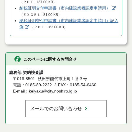
（
ＰＤＦ
137.00 KB
）
納税証明交付申請書（市内建設業者認定申請用）
（
ＥＸＣＥＬ
81.00 KB
）
納税証明交付申請書（市内建設業者認定申請用）記入
例
（
ＰＤＦ
163.00 KB
）
このページに関するお問合せ
総務部 契約検査課
〒016-8501
秋田県能代市上町１番３号
電話：0185-89-2222
FAX：0185-54-6460
E-mail：keiyaku@city.noshiro.lg.jp
メールでのお問い合わせ