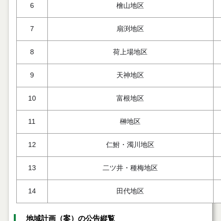
6
檜山地区
7
扇渕地区
8
荷上場地区
9
天神地区
10
富根地区
11
榊地区
12
仁鮒・濁川地区
13
二ツ井・種梅地区
14
田代地区
地域計画（案）の公告縦覧