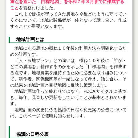
「目標地図」
重点を置いた
を令和７年３月までに作成する
こと
を義務付けました。
これまで皆様が守ってきた農地を今後どのように守ってい
くかについて、地域の関係者が一体となって話し合い、作成
することが重要となります。
地域計画とは
地域にある農地の概ね１０年後の利用方法を明確化するた
めの計画です。
「人・農地プラン」との違いは、概ね１０年後に「誰が・
どこの農地を」耕作するのかを示した「目標地図」を作成す
る点です。地域農業を維持するために必要な取り組みについ
て、耕作者、関係機関等が一緒になって考え、話し合い、そ
の結果を地域計画と目標地図に反映し策定します。
地域計画は作って終わりではなく、PDCA サイクルに基づ
き、毎年、見直しや更新をしていくことが基本とされていま
す。
地域計画の変更に係る協議の日程や変更案の公告について
は、このページで随時お知らせします。
協議の日程公表