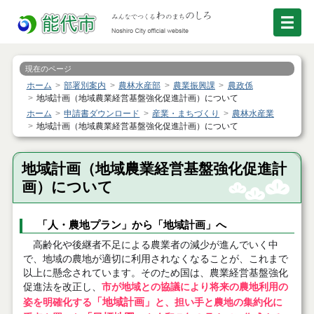
現在のページ
ホーム
部署別案内
農林水産部
農業振興課
農政係
地域計画（地域農業経営基盤強化促進計画）について
ホーム
申請書ダウンロード
産業・まちづくり
農林水産業
地域計画（地域農業経営基盤強化促進計画）について
地域計画（地域農業経営基盤強化促進計
画）について
「人・農地プラン」から「地域計画」へ
高齢化や後継者不足による農業者の減少が進んでいく中
で、地域の農地が適切に利用されなくなることが、これまで
以上に懸念されています。そのため国は、農業経営基盤強化
促進法を改正し、
市が地域との協議により将来の農地利用の
「地域計画」
姿を明確化する
と、担い手と農地の集約化に