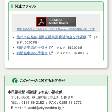
関連ファイル
PDF形式のファイルを見るためには Reader が必要な場合があります
能代市自発的活動支援事業費補助金交付要綱
（
Ｐ
ＤＦ
60.00 KB
）
補助金申請の手引き
（
ＰＤＦ
519.00 KB
）
補助金申請の手引き
（
ＥＸＣＥＬ
32.00 KB
）
このページに関するお問合せ
市民福祉部 福祉課 ふれあい福祉係
〒016-8501
秋田県能代市上町１番３号
電話：0185-89-2152
FAX：0185-89-1771
E-mail：fukushi@city.noshiro.lg.jp