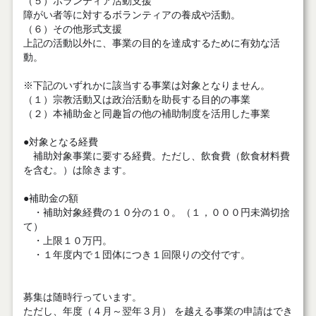
（５）ボランティア活動支援
障がい者等に対するボランティアの養成や活動。
（６）その他形式支援
上記の活動以外に、事業の目的を達成するために有効な活
動。
※下記のいずれかに該当する事業は対象となりません。
（１）宗教活動又は政治活動を助長する目的の事業
（２）本補助金と同趣旨の他の補助制度を活用した事業
●対象となる経費
補助対象事業に要する経費。ただし、飲食費（飲食材料費
を含む。）は除きます。
●補助金の額
・補助対象経費の１０分の１０。（１，０００円未満切捨
て）
・上限１０万円。
・１年度内で１団体につき１回限りの交付です。
募集は随時行っています。
ただし、年度（４月～翌年３月） を越える事業の申請はでき