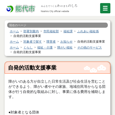
現在のページ
ホーム
部署別案内
市民福祉部
福祉課
ふれあい福祉係
自発的活動支援事業
ホーム
対象者で探す
障害者
お知らせ
自発的活動支援事業
ホーム
くらし
福祉・介護
障がい福祉
その他のサービス
自発的活動支援事業
自発的活動支援事業
障がいのある方が自立した日常生活及び社会生活を営むこと
ができるよう、障がい者やその家族、地域住民等からなる団
体が行う自発的な取組みに対し、事業に係る費用を補助しま
す。
●対象者となる団体