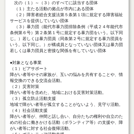
次の（１）～（３）のすべてに該当する団体
（１）主たる活動の拠点が市内にある団体
（２）障害者総合支援法第５条第１項に規定する障害福祉
サービスを提供していない団体
（３）暴力団（能代市暴力団排除条例（平成２４年能代市
条例第６号）第２条第１号に規定する暴力団をいう。以下同
じ。）若しくは暴力団員（同条第２号に規定する暴力団員を
いう。以下同じ。）が構成員となっていない団体又は暴力団
若しくは暴力団員と密接な関係を有していない団体
●対象となる事業
（１）ピアサポート
障がい者等やその家族が、互いの悩みを共有することや、情
報交換のできる交流会活動。
（２）災害対策
障がい者等を含めた、地域における災害対策活動。
（３）孤立防止活動支援
地域で障がい者等が孤立することがないよう、見守り活動。
（４）社会活動支援
障がい者等が、仲間と話し合い、自分たちの権利や自立のた
めの社会に働きかける活動（ボランティア等）の支援や、障
がい者等に対する社会復帰活動。