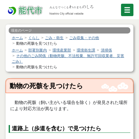
現在のページ
ホーム
くらし
ごみ・衛生
ごみ収集・その他
動物の死骸を見つけたら
ホーム
部署別案内
環境産業部
環境衛生課
清掃係
その他のごみ関係（動物死骸、不法投棄、無許可回収業者、災害
ごみ）
動物の死骸を見つけたら
動物の死骸を見つけたら
動物の死骸（飼い主がいる場合を除く）が発見された場所
により対応方法が異なります。
道路上（歩道を含む）で見つけたら