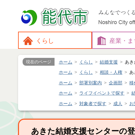
くらし
産業・
ま
ホーム
くらし
結婚支援
あき
現在のページ
ホーム
くらし
相談・人権
あ
ホーム
部署別案内
企画部
移
ホーム
ライフイベントで探す
ホーム
対象者で探す
成人
お
あきた結婚支援センターの