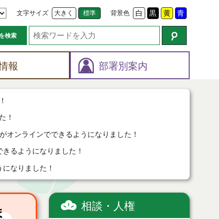
文字サイズ
大きく
標準
背景色
白
黒
黄
青
を検索
情報
部署別案内
！
た！
がオンラインでできるようになりました！
できるようになりました！
うになりました！
相談・人権
ま