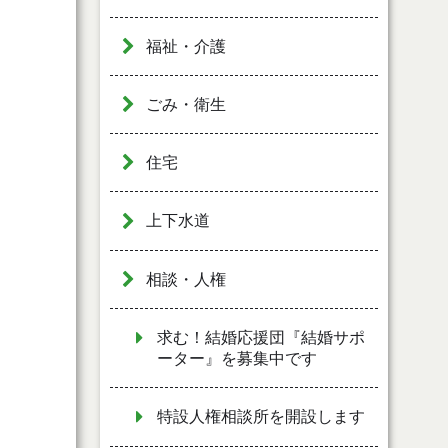
福祉・介護
ごみ・衛生
住宅
上下水道
相談・人権
求む！結婚応援団『結婚サポ
ーター』を募集中です
特設人権相談所を開設します