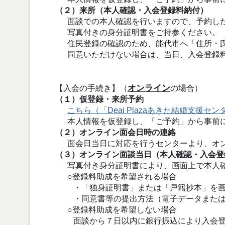
（２）来所（本人確認・入会登録料納付）
面談での本人確認を行いますので、予約した
写真付きの身分証明書をご持参ください。
住民登録の確認のため、能代市へ「住所・氏
同意いただけない場合は、当日、入会登録料
オンライン
【入会の手続き】（
の場合）
（１）仮登録・来所予約
こちら（「Deai Plazaあきた結婚支援
本人情報を仮登録し、「ご予約」から事前に
（２）オンライン面会日時の連絡
面会日当日に対応を行うセンターより、オン
（３）オンライン面談当日（本人確認・入会登
写真付き身分証明書により、画面上で本人確
○登録料助成を希望される場合
・「独身証明書」または「戸籍抄本」を画
・同意書等の提出方法（電子データまたは
○登録料助成を希望しない場合
面談から７日以内に銀行振込により入会登