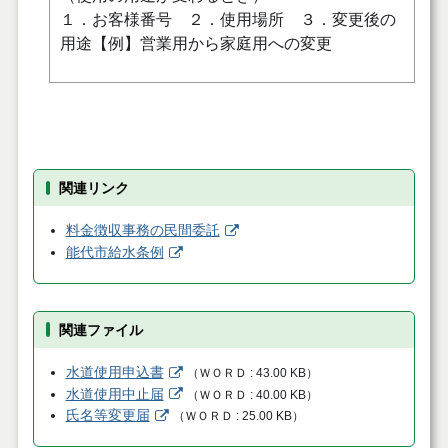
１．
お客様番号 ２．使用場所 ３．変更後の
用途【例】営業用から家庭用への変更
関連リンク
料金徴収事務の民間委託
能代市給水条例
関連ファイル
水道使用申込書
（
ＷＯＲＤ
43.00 KB
）
水道使用中止届
（
ＷＯＲＤ
40.00 KB
）
氏名等変更届
（
ＷＯＲＤ
25.00 KB
）