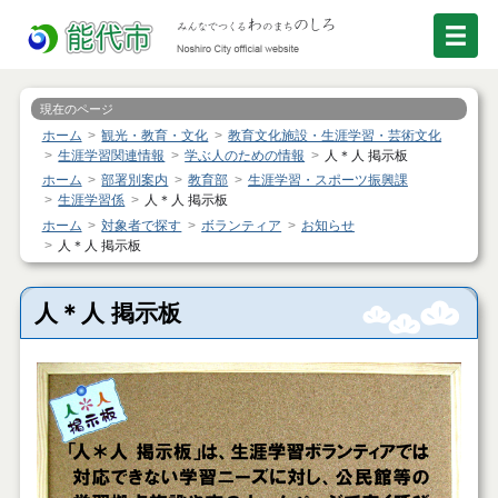
現在のページ
ホーム
観光・教育・文化
教育文化施設・生涯学習・芸術文化
生涯学習関連情報
学ぶ人のための情報
人＊人 掲示板
ホーム
部署別案内
教育部
生涯学習・スポーツ振興課
生涯学習係
人＊人 掲示板
ホーム
対象者で探す
ボランティア
お知らせ
人＊人 掲示板
人＊人 掲示板