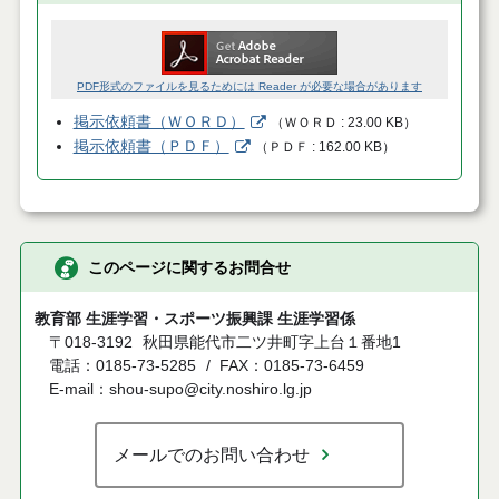
PDF形式のファイルを見るためには Reader が必要な場合があります
掲示依頼書（ＷＯＲＤ）
（
ＷＯＲＤ
23.00 KB
）
掲示依頼書（ＰＤＦ）
（
ＰＤＦ
162.00 KB
）
このページに関するお問合せ
教育部 生涯学習・スポーツ振興課 生涯学習係
〒018-3192
秋田県能代市二ツ井町字上台１番地1
電話：0185-73-5285
FAX：0185-73-6459
E-mail：shou-supo@city.noshiro.lg.jp
メールでのお問い合わせ