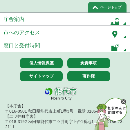
ページトップ
庁舎案内
市へのアクセス
窓口と受付時間
個人情報保護
免責事項
サイトマップ
著作権
Noshiro City
【本庁舎】
〒016-8501 秋田県能代市上町1番3号 電話 0185-52-2111
【二ツ井町庁舎】
〒018-3192 秋田県能代市二ツ井町字上台1番地1 電話 0185-73-
2111