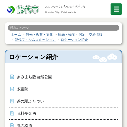
現在のページ
ホーム
観光・教育・文化
観光・物産・宿泊・交通情報
能代フィルムコミッション
ロケーション紹介
ロケーション紹介
きみまち阪自然公園
多宝院
道の駅ふたつい
旧料亭金勇
風の松原