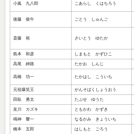
小嵐 九八郎
こあらし くはちろう
後藤 俊午
ごとう しゅんご
斎藤 裕
さいとう ゆたか
島本 和彦
しまもと かずひこ
高尾 紳路
たかお しんじ
高橋 功一
たかはし こういち
元祖爆笑王
がんそばくしょうおう
田臥 勇太
たぶせ ゆうた
友川 カズキ
ともかわ かずき
鳴神 響一
なるかみ きょういち
橋本 五郎
はしもと ごろう