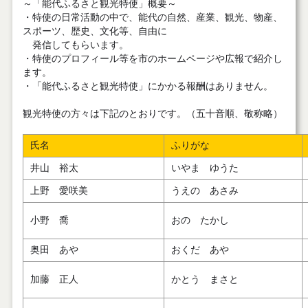
～「能代ふるさと観光特使」概要～
・特使の日常活動の中で、能代の自然、産業、観光、物産、
スポーツ、歴史、文化等、自由に
発信してもらいます。
・特使のプロフィール等を市のホームページや広報で紹介し
ます。
・「能代ふるさと観光特使」にかかる報酬はありません。
観光特使の方々は下記のとおりです。（五十音順、敬称略）
氏名
ふりがな
井山 裕太
いやま ゆうた
上野 愛咲美
うえの あさみ
小野 喬
おの たかし
奥田 あや
おくだ あや
加藤 正人
かとう まさと