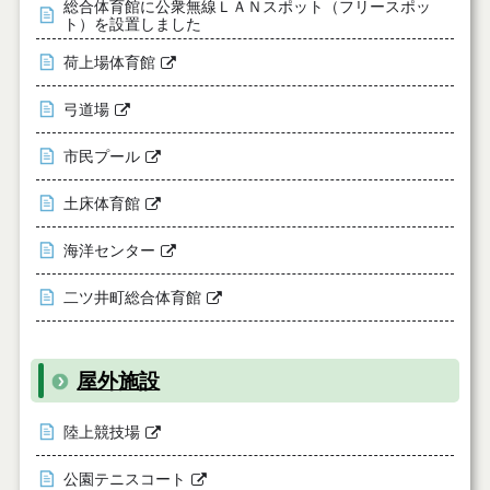
総合体育館に公衆無線ＬＡＮスポット（フリースポッ
ト）を設置しました
荷上場体育館
弓道場
市民プール
土床体育館
海洋センター
二ツ井町総合体育館
屋外施設
陸上競技場
公園テニスコート