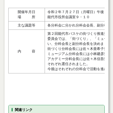
開催年月日
令和２年７月２７日（月曜日）午後７時
場 所
能代市役所会議室９・１０
主な議題等
各分科会に分かれ分科会会長、副分科会
第２回能代市バスケの街づくり推進委員会
委員会では、「街づくり」、「ミュージ
い、分科会長と副分科会長を決めました
街づくり分科会長には佐々木亜希子委員
内 容
ミュージアム分科会長には小林建彦委員
アカデミー分科会長には佐々木信吾委員
それぞれ選任されました。
今後はそれぞれの分科会で活動を進めて
関連リンク