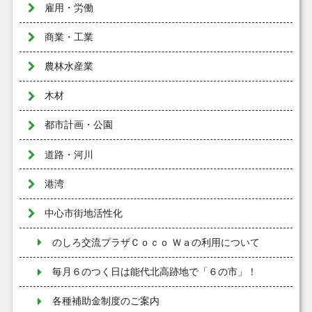
雇用・労働
商業・工業
農林水産業
木材
都市計画・公園
道路・河川
港湾
中心市街地活性化
のしろ交流プラザＣｏｃｏ Ｗａの利用について
毎月６のつく日は能代北高跡地で「６の市」！
各種補助金制度のご案内