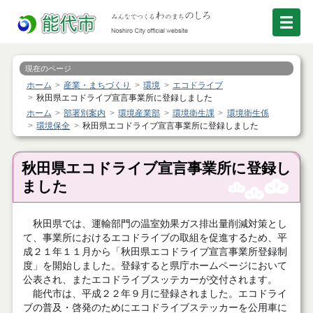
現在のページ
ホーム
産業・まちづくり
環境
エコドライブ
秋田県エコドライブ宣言事業所に登録しました
ホーム
部署別案内
環境産業部
環境衛生課
環境衛生係
環境保全
秋田県エコドライブ宣言事業所に登録しました
秋田県エコドライブ宣言事業所に登録し
ました
秋田県では、運輸部門の温室効果ガス排出量削減対策とし
て、事業所におけるエコドライブの取組を促進するため、平
成２１年１１月から「秋田県エコドライブ宣言事業所登録制
度」を開始しました。登録すると県庁ホームページにおいて
公表され、またエコドライブスッテカーが交付されます。
能代市は、平成２２年９月に登録されました。エコドライ
ブの普及・啓発のためにエコドライブステッカーを公用車に