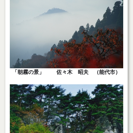
「朝霧の景」 佐々木 昭夫 （能代市）