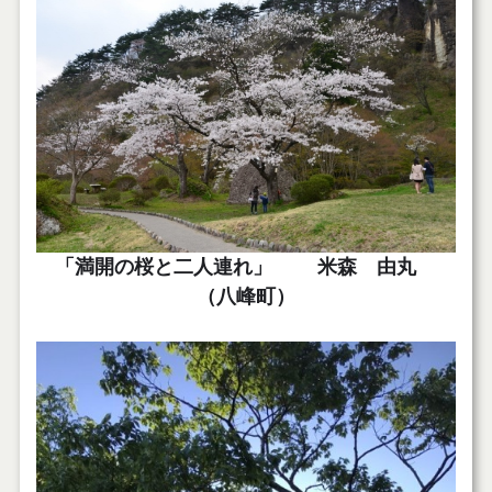
「満開の桜と二人連れ」 米森 由丸
（八峰町）