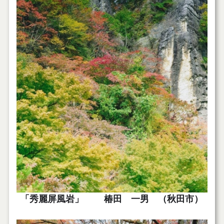
「秀麗屏風岩」 椿田 一男 （秋田市）