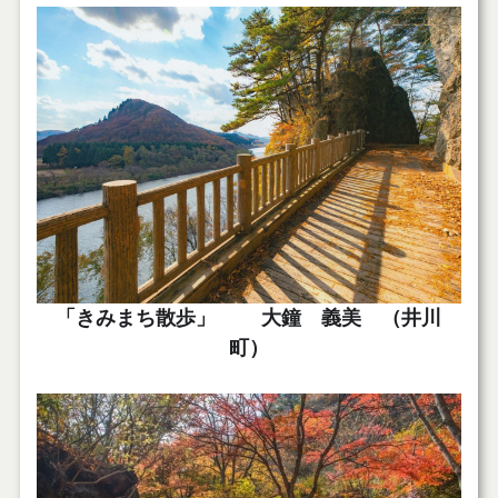
「きみまち散歩」 大鐘 義美 （井川
町）