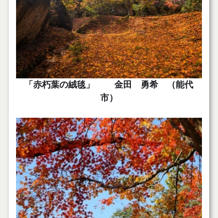
「赤朽葉の絨毯」 金田 勇希 （能代
市）