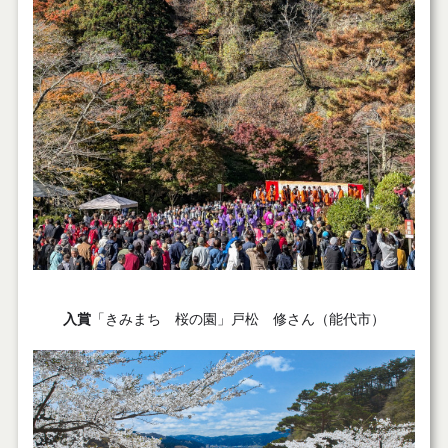
入賞
「きみまち 桜の園」戸松 修さん（能代市）