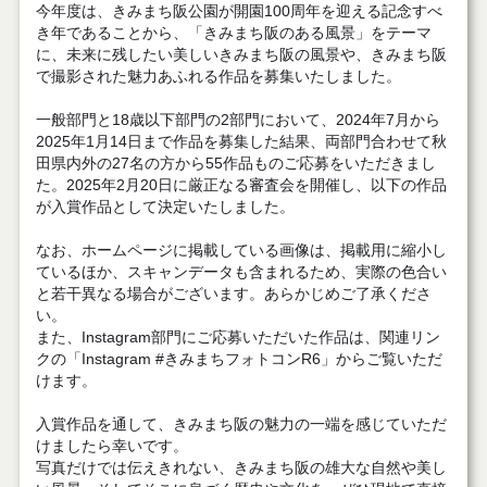
今年度は、きみまち阪公園が開園100周年を迎える記念すべ
き年であることから、「きみまち阪のある風景」をテーマ
に、未来に残したい美しいきみまち阪の風景や、きみまち阪
で撮影された魅力あふれる作品を募集いたしました。
一般部門と18歳以下部門の2部門において、2024年7月から
2025年1月14日まで作品を募集した結果、両部門合わせて秋
田県内外の27名の方から55作品ものご応募をいただきまし
た。2025年2月20日に厳正なる審査会を開催し、以下の作品
が入賞作品として決定いたしました。
なお、ホームページに掲載している画像は、掲載用に縮小し
ているほか、スキャンデータも含まれるため、実際の色合い
と若干異なる場合がございます。あらかじめご了承くださ
い。
また、Instagram部門にご応募いただいた作品は、関連リン
クの「Instagram #きみまちフォトコンR6」からご覧いただ
けます。
入賞作品を通して、きみまち阪の魅力の一端を感じていただ
けましたら幸いです。
写真だけでは伝えきれない、きみまち阪の雄大な自然や美し