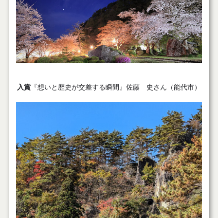
入賞
『想いと歴史が交差する瞬間』佐藤 史
さん（能代市）