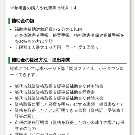
※参考書の購入や旅費等は除きます。
補助金の額
補助率補助対象経費の２分の１以内
※身体障害者手帳、療育手帳、精神障害者保健福祉手帳を
をお持ちの方は全額
上限額１人最大１０万円、同一年度１回限り
補助金の提出方法・提出期間
様式については本ページ下部「関連ファイル」からダウンロ
ードできます。
能代市就業資格取得支援事業補助金交付申請書
能代市就業資格取得支援事業補助金同意書
能代市就業資格取得支援事業補助金交付請求書
資格取得に要した経費を明らかにする書類（領収書など）
資格を取得したことが証明できる書類（資格証、受講修了
証等の写し）
市税の納税証明書（資格を取得した方が未成年の場合は保
護者のもの
求職者はハローワークカード