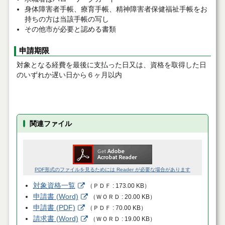
身体障害者手帳、療育手帳、精神障害者保健福祉手帳をお
持ちの方は当該手帳の写し
その他市が必要と認める書類
申請期限
対象となる経費を最後に支払った日又は、資格を取得した日
のいずれか遅い日から６ヶ月以内
関連ファイル
PDF形式のファイルを見るためには Reader が必要な場合があります
対象資格一覧
（
ＰＤＦ
173.00 KB
）
申請書 (Word)
（
ＷＯＲＤ
20.00 KB
）
申請書 (PDF)
（
ＰＤＦ
70.00 KB
）
請求書 (Word)
（
ＷＯＲＤ
19.00 KB
）