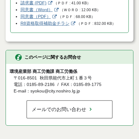
請求書 (PDF)
（
ＰＤＦ
41.00 KB
）
同意書（Word）
（
ＷＯＲＤ
12.00 KB
）
同意書（PDF）
（
ＰＤＦ
68.00 KB
）
R8資格取得補助金チラシ
（
ＰＤＦ
832.00 KB
）
このページに関するお問合せ
環境産業部 商工労働課 商工労働係
〒016-8501
秋田県能代市上町１番３号
電話：0185-89-2186
FAX：0185-89-1775
E-mail：syokou@city.noshiro.lg.jp
メールでのお問い合わせ