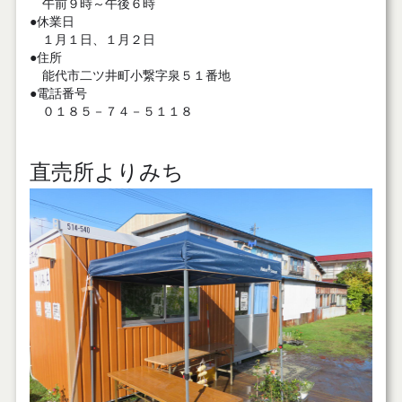
午前９時～午後６時
●休業日
１月１日、１月２日
●住所
能代市二ツ井町小繋字泉５１番地
●電話番号
０１８５－７４－５１１８
直売所よりみち