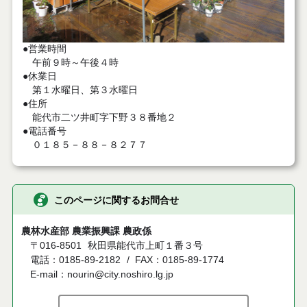
●営業時間
午前９時～午後４時
●休業日
第１水曜日、第３水曜日
●住所
能代市二ツ井町字下野３８番地２
●電話番号
０１８５－８８－８２７７
このページに関するお問合せ
農林水産部 農業振興課 農政係
〒016-8501
秋田県能代市上町１番３号
電話：0185-89-2182
FAX：0185-89-1774
E-mail：nourin@city.noshiro.lg.jp