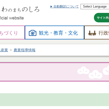
自動翻訳について
本
文
へ
サイト内
ちづくり
観光・
教育・
文化
行政
水産業
農業指導情報