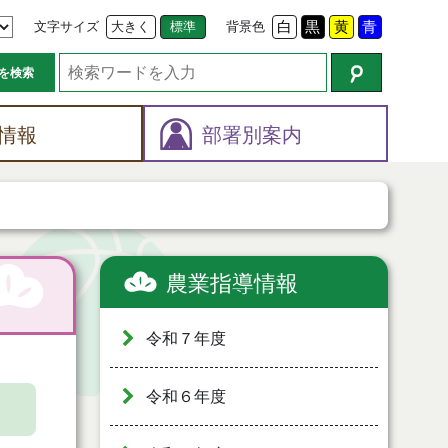
文字サイズ
大きく
標準
背景色
白
黒
黄
青
を検索
情報
部署別案内
農業指導情報
令和７年度
令和６年度