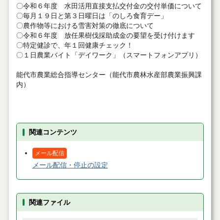
〇令和６年度 水田活用直接支払交付金の交付単価について
〇毎月１９日と第３日曜日は「のしろ食育デー」
〇農作物等における雪害対策の徹底について
〇令和６年度 放任果樹伐採助成金の要望を受け付けます
〇特定健診で、年１回健康チェック！
〇１日農業バイト「デイワーク」（スマートフォンアプリ）
能代市農業総合指導センター（能代市農林水産部農業振興課
内）
関連コンテンツ
メール配信
メール配信・停止の設定
関連ファイル