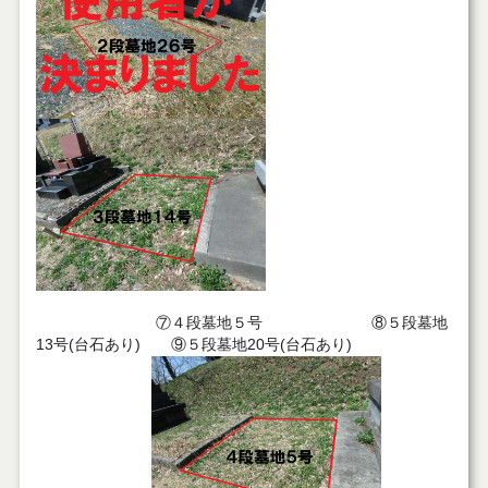
⑦４段墓地５号 ⑧５段墓地
13号(台石あり) ⑨５段墓地20号(台石あり)