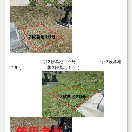
④２段墓地２０号 ⑤２段墓地
２６号 ⑥３段墓地１４号