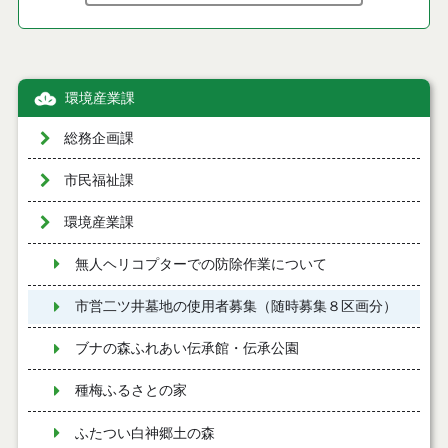
環境産業課
総務企画課
市民福祉課
環境産業課
無人ヘリコプターでの防除作業について
市営二ツ井墓地の使用者募集（随時募集８区画分）
ブナの森ふれあい伝承館・伝承公園
種梅ふるさとの家
ふたつい白神郷土の森