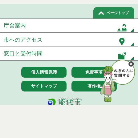
ページトップ
庁舎案内
市へのアクセス
窓口と受付時間
個人情報保護
免責事項
サイトマップ
著作権
Noshiro City
【本庁舎】
〒016-8501 秋田県能代市上町1番3号 電話 0185-52-2111
【二ツ井町庁舎】
〒018-3192 秋田県能代市二ツ井町字上台1番地1 電話 0185-73-