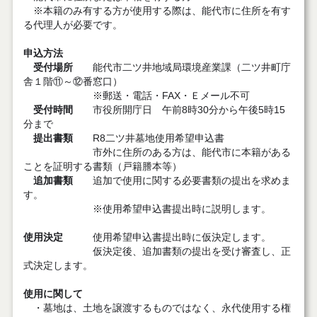
※本籍のみ有する方が使用する際は、能代市に住所を有す
る代理人が必要です。
申込方法
受付場所
能代市二ツ井地域局環境産業課（二ツ井町庁
舎１階⑪～⑫番窓口）
※郵送・電話・FAX・Ｅメール不可
受付時間
市役所開庁日 午前8時30分から午後5時15
分まで
提出書類
R8二ツ井墓地使用希望申込書
市外に住所のある方は、能代市に本籍がある
ことを証明する書類（戸籍謄本等）
追加書類
追加で使用に関する必要書類の提出を求めま
す。
※使用希望申込書提出時に説明します。
使用決定
使用希望申込書提出時に仮決定します。
仮決定後、追加書類の提出を受け審査し、正
式決定します。
使用に関して
・墓地は、土地を譲渡するものではなく、永代使用する権