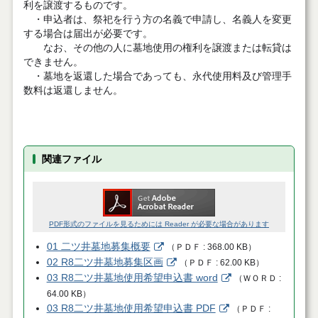
利を譲渡するものです。
・申込者は、祭祀を行う方の名義で申請し、名義人を変更
する場合は届出が必要です。
なお、その他の人に墓地使用の権利を譲渡または転貸は
できません。
・墓地を返還した場合であっても、永代使用料及び管理手
数料は返還しません。
関連ファイル
PDF形式のファイルを見るためには Reader が必要な場合があります
01 二ツ井墓地募集概要
（
ＰＤＦ
368.00 KB
）
02 R8二ツ井墓地募集区画
（
ＰＤＦ
62.00 KB
）
03 R8二ツ井墓地使用希望申込書 word
（
ＷＯＲＤ
64.00 KB
）
03 R8二ツ井墓地使用希望申込書 PDF
（
ＰＤＦ