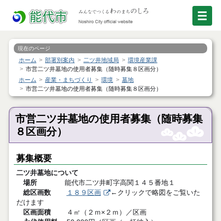
現在のページ
ホーム
部署別案内
二ツ井地域局
環境産業課
市営二ツ井墓地の使用者募集（随時募集８区画分）
ホーム
産業・まちづくり
環境
墓地
市営二ツ井墓地の使用者募集（随時募集８区画分）
市営二ツ井墓地の使用者募集（随時募集
８区画分）
募集概要
二ツ井墓地について
場所
能代市二ツ井町字高関１４５番地１
総区画数
１８９区画
←クリックで略図をご覧いた
だけます
区画面積
４㎡（２ｍ×２ｍ）／区画