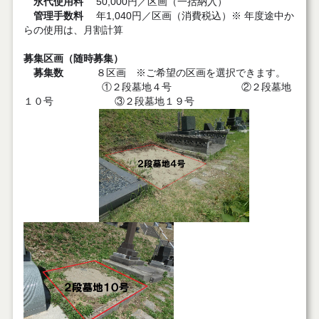
永代使用料
50,000円／区画（一括納入）
管理手数料
年1,040円／区画（消費税込）※ 年度途中か
らの使用は、月割計算
募集区画（随時募集）
募集数
８区画 ※ご希望の区画を選択できます。
①２段墓地４号 ②２段墓地
１０号 ③２段墓地１９号