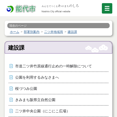
現在のページ
ホーム
部署別案内
二ツ井地域局
建設課
建設課
市道二ツ井竹原線通行止めの一時解除について
公園を利用するみなさまへ
桜づつみ公園
きみまち阪県立自然公園
二ツ井中央公園（にこにこ広場）