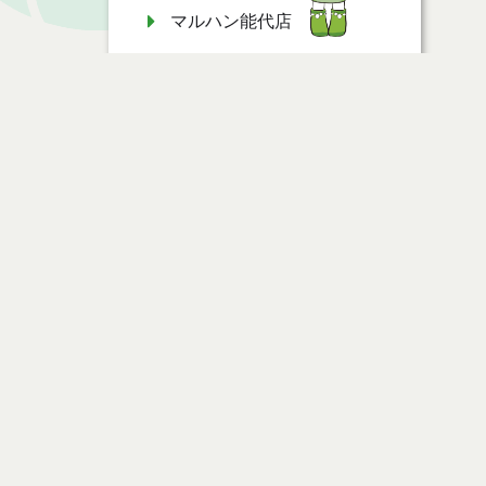
マルハン能代店
秋田県立能代支援学校 高等
部
のしろ盛り上げ隊 やらねす
か☆４８
秋田県立能代支援学校 中学
部
ページ情報
秋田県立能代支援学校 小学
部
公開日
2018年04月03日
最終更新日
2026年05月28日
能代松原ホーム