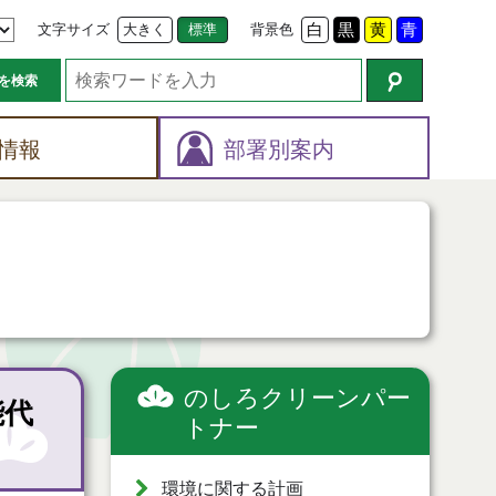
文字サイズ
大きく
標準
背景色
白
黒
黄
青
を検索
情報
部署別案内
のしろクリーンパー
能代
トナー
環境に関する計画