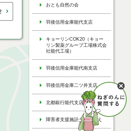
おとも自然の会
せ
羽後信用金庫能代支店
キョーリンCOK20（キョー
リン製薬グループ工場株式会
社能代工場）
羽後信用金庫能代南支店
羽後信用金庫二ツ井支店
北都銀行能代支店
障害者支援施設 虹のいえ