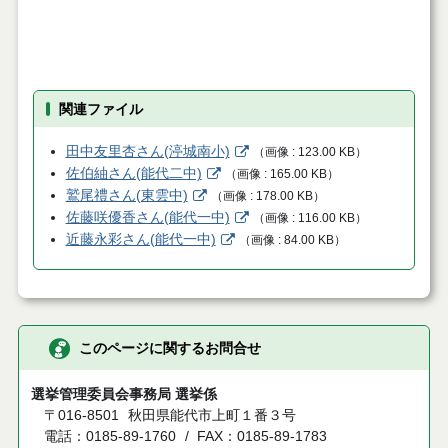
関連ファイル
田中友里杏さん(渟城南小)
（
画像
123.00 KB
）
佐伯紬さん(能代二中)
（
画像
165.00 KB
）
鷲尾禮さん(東雲中)
（
画像
178.00 KB
）
佐藤咲優香さん(能代一中)
（
画像
116.00 KB
）
近藤永彩さん(能代一中)
（
画像
84.00 KB
）
このページに関するお問合せ
選挙管理委員会事務局 選挙係
〒016-8501
秋田県能代市上町１番３号
電話：0185-89-1760
FAX：0185-89-1783