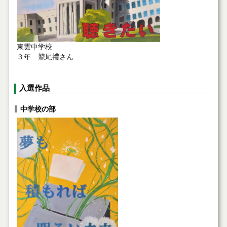
東雲中学校
３年 鷲尾禮さん
入選作品
中学校の部