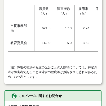
職員数
障害者数
雇用率
不足数
（人）
（人）
（％）
（人）
市長事務部
621.5
17.0
2.74
0.
局
教育委員会
142.0
5.0
3.52
0.
（注）障害の種別や程度の区分ごとの人数等については、特定の
者が障害者であることや障害の程度等が推認される恐れがあるた
め、非公表とします。
このページに関するお問合せ