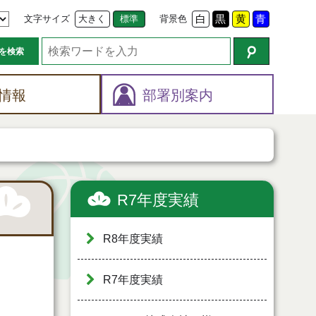
文字サイズ
大きく
標準
背景色
白
黒
黄
青
を検索
情報
部署別案内
R7年度実績
R8年度実績
R7年度実績