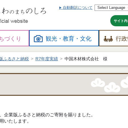
自動翻訳について
本
文
へ
サイト内
ちづくり
観光・
教育・
文化
行政
版ふるさと納税
R7年度実績
中国木材株式会社 様
、企業版ふるさと納税のご寄附を賜りました。
用いたします。