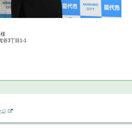
 様
谷3丁目1-1
ージ