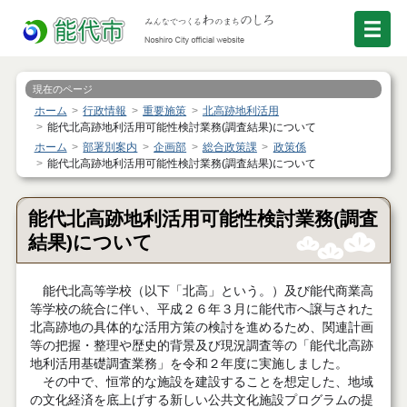
現在のページ
ホーム
行政情報
重要施策
北高跡地利活用
能代北高跡地利活用可能性検討業務(調査結果)について
ホーム
部署別案内
企画部
総合政策課
政策係
能代北高跡地利活用可能性検討業務(調査結果)について
能代北高跡地利活用可能性検討業務(調査
結果)について
能代北高等学校（以下「北高」という。）及び能代商業高
等学校の統合に伴い、平成２６年３月に能代市へ譲与された
北高跡地の具体的な活用方策の検討を進めるため、関連計画
等の把握・整理や歴史的背景及び現況調査等の「能代北高跡
地利活用基礎調査業務」を令和２年度に実施しました。
その中で、恒常的な施設を建設することを想定した、地域
の文化経済を底上げする新しい公共文化施設プログラムの提