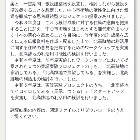
案と、一定期間、仮設建築物を設置し、検討しながら施設を
増改築することを想定した、中心市街地の活性化に向けた気
運を醸成する思考継続型プロジェクトの提案がありました。
令和３年度は、これら検討成果に対する住民の意向を把握
することに加え、中心市街地をはじめとする能代市のまちづ
くりへの関心を高めることを目的に、昨年度の検討成果を広
く伝える広報資料を作成・配布した上で、北高跡地の利活用
に関する住民の意見を把握するためのワークショップを実施
し、北高跡地の利活用可能性の検討を行いました。
令和４年度は、前年度実施したワークショップにおいて提
案された５つの実証実験プロジェクトのうち、「北高跡地に
宿泊してみる」「北高跡地で展望してみる」を実施し、北高
跡地の利活用の検討を行いました。
令和５年度は、実証実験プロジェクトのうち、「北高跡地
でイロイロしてみる（展示、つくる）」「スタートアップ」
を実施し、北高跡地の利活用の検討を行いました。
調査結果の内容は、関連ファイルよりダウンロードのうえ、
ご覧ください。