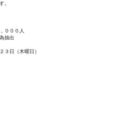
す。
，０００人
為抽出
２３日（木曜日）