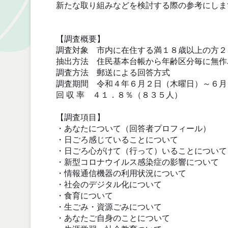
新たな取り組みなどを検討する際の参考にしま
【調査概要】
調査対象 市内に在住する満１８歳以上の方２
抽出方法 住民基本台帳から年齢区分毎に無作
調査方法 郵送による回答方式
調査期間 令和４年６月２日（木曜日）～６月
回 収 率 ４１．８％（８３５人）
【調査項目】
・あなたについて（回答者プロフィール）
・日ごろ感じていることについて
・日ごろ心がけて（行って）いることについて
・新型コロナウイルス感染症の影響について
・情報通信機器の利用状況について
・社会のデジタル化について
・食育について
・生ごみ・資源ごみについて
・あなたご自身のことについて