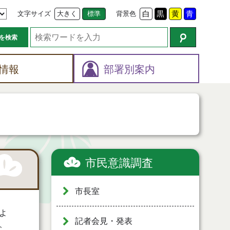
文字サイズ
大きく
標準
背景色
白
黒
黄
青
を検索
情報
部署別案内
市民意識調査
市長室
よ
記者会見・発表
、