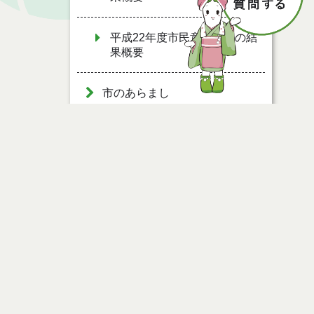
平成22年度市民意識調査の結
果概要
市のあらまし
English（英語サイト）
あんしん情報
能代市の紹介
ページ情報
おすすめサイト
公開日
2023年09月05日
最終更新日
2024年01月05日