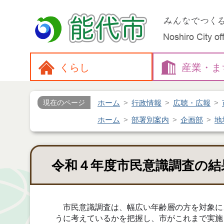
くらし
産業・
ま
ホーム
行政情報
広聴・広報
現在のページ
ホーム
部署別案内
企画部
地
令和４年度市民意識調査の結
市民意識調査は、幅広い年齢層の方を対象に
うに考えているかを把握し、市がこれまで実施