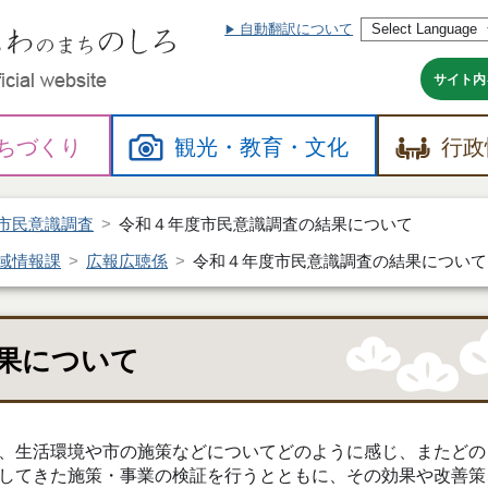
自動翻訳について
本
文
へ
サイト内
ちづくり
観光・
教育・
文化
行政
市民意識調査
令和４年度市民意識調査の結果について
域情報課
広報広聴係
令和４年度市民意識調査の結果について
果について
、生活環境や市の施策などについてどのように感じ、またどの
してきた施策・事業の検証を行うとともに、その効果や改善策