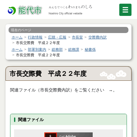
現在のページ
ホーム
行政情報
広聴・広報
市長室
交際費内訳
市長交際費 平成２２年度
ホーム
部署別案内
総務部
総務課
秘書係
市長交際費 平成２２年度
市長交際費 平成２２年度
関連ファイル（市長交際費内訳）をご覧ください →。
関連ファイル